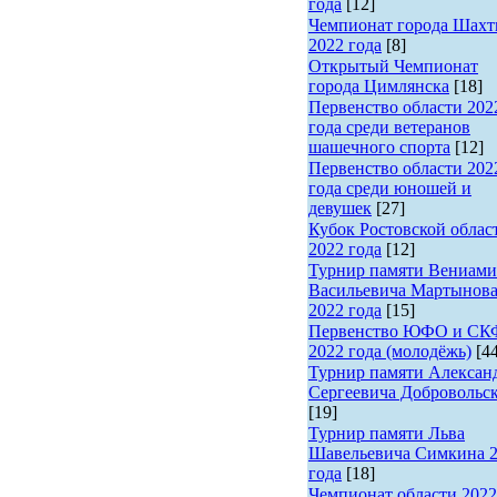
года
[12]
Чемпионат города Шах
2022 года
[8]
Открытый Чемпионат
города Цимлянска
[18]
Первенство области 202
года среди ветеранов
шашечного спорта
[12]
Первенство области 202
года среди юношей и
девушек
[27]
Кубок Ростовской облас
2022 года
[12]
Турнир памяти Вениами
Васильевича Мартынов
2022 года
[15]
Первенство ЮФО и С
2022 года (молодёжь)
[4
Турнир памяти Алексан
Сергеевича Добровольс
[19]
Турнир памяти Льва
Шавельевича Симкина 
года
[18]
Чемпионат области 2022