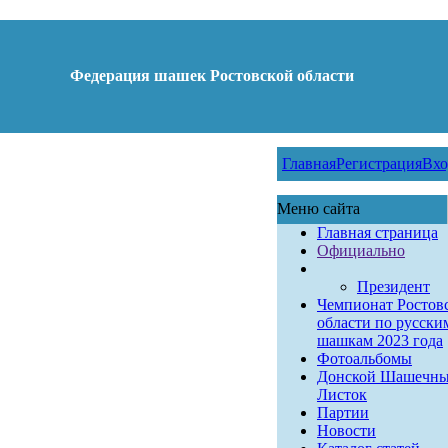
Федерация шашек Ростовской области
Главная
Регистрация
Вхо
Меню сайта
Главная страница
Официально
Президент
Чемпионат Ростов
области по русски
шашкам 2023 года
Фотоальбомы
Донской Шашечн
Листок
Партии
Новости