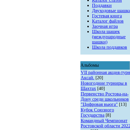
Каталог статей
Поддавки
Двуходовые шашк
Гостевая книга
Каталог файлов
Заочная игра
Школа шашек
(международные
шашки)
Школа поддавков
Альбомы
VII районная акция-турн
Аксай.
[20]
Новогодние турниры в
Шахтах
[40]
Первенство Ростова-на-
Дону среди школьников
"Цифровая вьюга"
[13]
Кубок Союзного
Государства
[8]
Командный Чемпионат
Ростовской области 202