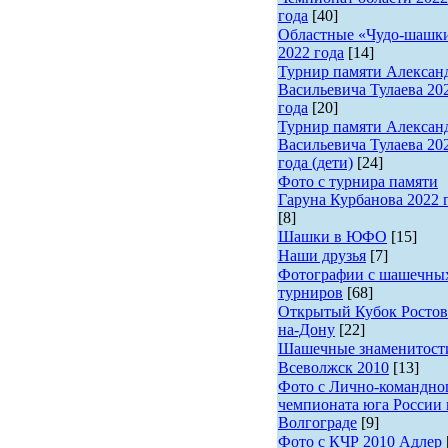
года
[40]
Областные «Чудо-шашк
2022 года
[14]
Турнир памяти Алексан
Васильевича Тулаева 20
года
[20]
Турнир памяти Алексан
Васильевича Тулаева 20
года (дети)
[24]
Фото с турнира памяти
Гаруна Курбанова 2022 
[8]
Шашки в ЮФО
[15]
Наши друзья
[7]
Фотографии с шашечны
турниров
[68]
Открытый Кубок Ростов
на-Дону
[22]
Шашечные знаменитост
Всеволжск 2010
[13]
Фото с Лично-командно
чемпионата юга России 
Волгограде
[9]
Фото с КЧР 2010 Адлер