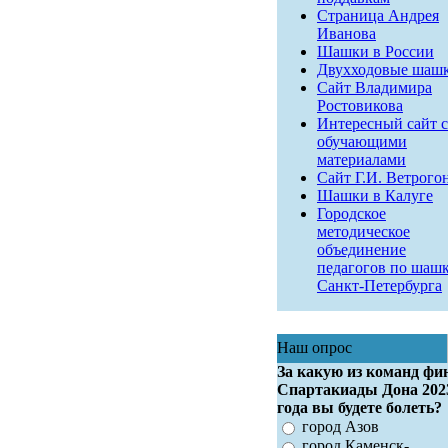
Страница Андрея
Иванова
Шашки в России
Двухходовые шаш
Сайт Владимира
Ростовикова
Интересный сайт с
обучающими
материалами
Сайт Г.И. Ветрого
Шашки в Калуге
Городское
методическое
объединение
педагогов по шаш
Санкт-Петербурга
Наш опрос
За какую из команд фи
Спартакиады Дона 202
года вы будете болеть?
город Азов
город Каменск-