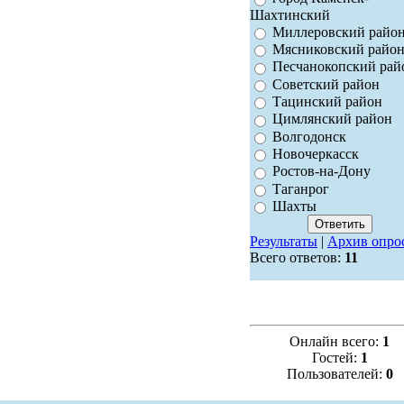
Шахтинский
Миллеровский райо
Мясниковский райо
Песчанокопский рай
Советский район
Тацинский район
Цимлянский район
Волгодонск
Новочеркасск
Ростов-на-Дону
Таганрог
Шахты
Результаты
|
Архив опро
Всего ответов:
11
Онлайн всего:
1
Гостей:
1
Пользователей:
0