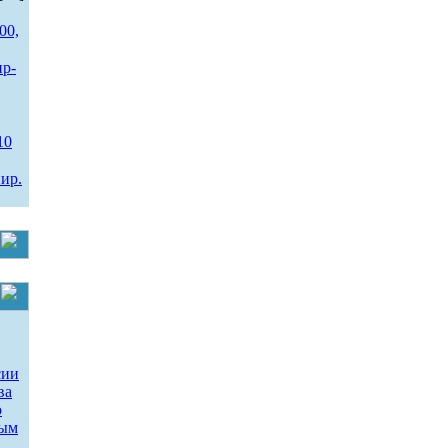
00,
ир-
10
ир.
сии
ва
о
ным