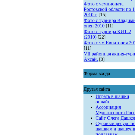
Фото с чемпионата
Ростовской области по 1
2010 г.
[15]
Фото с турнира Владим
опен 2010
[11]
Фото с турнира КИТ-2
(2010)
[22]
Фото с чм Евпатория 20
[11]
VII районная акция-турн
Аксай.
[0]
Форма входа
Друзья сайта
Играть в шашки
онлайн
Ассоциация
Мультиспорта Рос
Сайт Олега Дашко
Суровый ресурс п
шашкам и шашеч
поддавкам