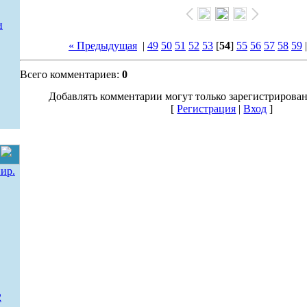
и
« Предыдущая
|
49
50
51
52
53
[
54
]
55
56
57
58
59
Всего комментариев:
0
Добавлять комментарии могут только зарегистрирова
[
Регистрация
|
Вход
]
ир.
2