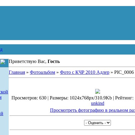
д
Приветствую Вас,
Гость
Главная
»
Фотоальбом
»
Фото с КЧР 2010 Адлер
» PIC_0006
ской
м
Просмотров: 630 | Размеры: 1024x768px/310.9Kb | Рейтинг: 5.
unkind
Просмотреть фотографию в реальном ра
ый