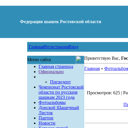
Федерация шашек Ростовской области
Главная
Регистрация
Вход
Приветствую Вас,
Гос
Меню сайта
Главная страница
Главная
»
Фотоальбо
Официально
Президент
Чемпионат Ростовской
области по русским
Просмотров: 625 | Ра
шашкам 2023 года
Фотоальбомы
Пр
Донской Шашечный
Листок
Партии
Новости