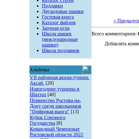
Каталог статей
Поддавки
Двуходовые шашки
Гостевая книга
« Предыду
Каталог файлов
Заочная игра
Школа шашек
Всего комментариев:
(международные
Добавлять комм
шашки)
Школа поддавков
Альбомы
VII районная акция-турнир.
Аксай.
[20]
Новогодние турниры в
Шахтах
[40]
Первенство Ростова-на-
Дону среди школьников
"Цифровая вьюга"
[13]
Кубок Союзного
Государства
[8]
Командный Чемпионат
Ростовской области 2022