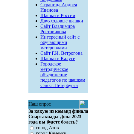
Страница Андрея
Иванова
Шашки в России
Двухходовые шашки
Сайт Владимира
Ростовикова
Интересный сайт с
обучающими
материалами
Сайт Г.И. Ветрогона
Шашки в Калуге
Городское
методическое
объединение
педагогов по шашкам
Санкт-Петербурга
Наш опрос
За какую из команд финала
Спартакиады Дона 2023
года вы будете болеть?
город Азов
город Каменск-