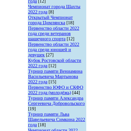
года
[12]
Чемпионат города Шахты
2022 года
[8]
Открытый Чемпионат
города Цимлянска
[18]
Первенство области 2022
года среди ветеранов
шашечного спорта
[12]
Первенство области 2022
года среди юношей и
девушек
[27]
Кубок Ростовской области
2022 года
[12]
Турнир памяти Вениамина
Васильевича Мартынова
2022 года
[15]
Первенство ЮФО и СКФО
2022 года (молодёжь)
[44]
Турнир памяти Александра
Сергеевича Добровольского
[19]
Турнир памяти Льва
Шавельевича Симкина 2022
года
[18]
Чемпионат области 2022