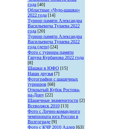
года
[40]
Областные «Чудо-шашки»
2022 года
[14]
Турнир памяти Александра
Васильевича Тулаева 2022
года
[20]
Турнир памяти Александра
Васильевича Тулаева 2022
года (дети)
[24]
Фото с турнира памяти
Гаруна Курбанова 2022 года
[8]
Шашки в ЮФО
[15]
Наши друзья
[7]
Фотографии с шашечных
турниров
[68]
Открытый Кубок Ростова-
на-Дону
[22]
Шашечные знаменитости
[2]
Всеволжск 2010
[13]
Фото с Лично-командного
чемпионата юга России в
Волгограде
[9]
Фото с КЧР 2010 Адлер
[63]