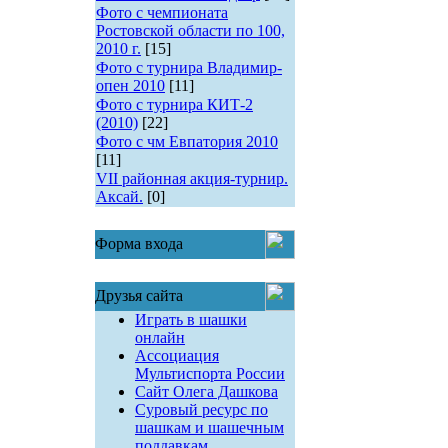
Фото с чемпионата
Ростовской области по 100,
2010 г.
[15]
Фото с турнира Владимир-
опен 2010
[11]
Фото с турнира КИТ-2
(2010)
[22]
Фото с чм Евпатория 2010
[11]
VII районная акция-турнир.
Аксай.
[0]
Форма входа
Друзья сайта
Играть в шашки
онлайн
Ассоциация
Мультиспорта России
Сайт Олега Дашкова
Суровый ресурс по
шашкам и шашечным
поддавкам