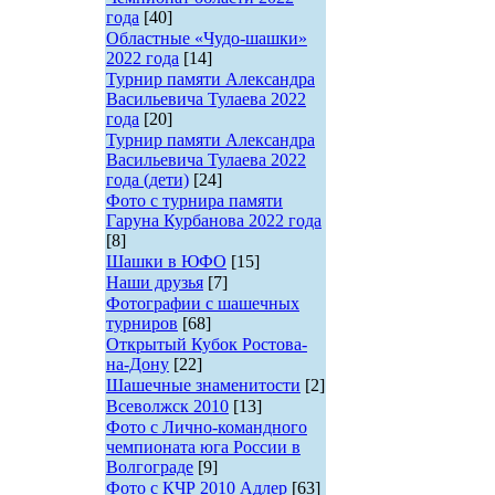
года
[40]
Областные «Чудо-шашки»
2022 года
[14]
Турнир памяти Александра
Васильевича Тулаева 2022
года
[20]
Турнир памяти Александра
Васильевича Тулаева 2022
года (дети)
[24]
Фото с турнира памяти
Гаруна Курбанова 2022 года
[8]
Шашки в ЮФО
[15]
Наши друзья
[7]
Фотографии с шашечных
турниров
[68]
Открытый Кубок Ростова-
на-Дону
[22]
Шашечные знаменитости
[2]
Всеволжск 2010
[13]
Фото с Лично-командного
чемпионата юга России в
Волгограде
[9]
Фото с КЧР 2010 Адлер
[63]