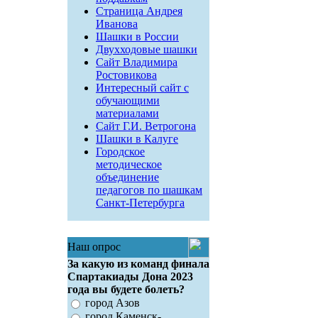
Страница Андрея
Иванова
Шашки в России
Двухходовые шашки
Сайт Владимира
Ростовикова
Интересный сайт с
обучающими
материалами
Сайт Г.И. Ветрогона
Шашки в Калуге
Городское
методическое
объединение
педагогов по шашкам
Санкт-Петербурга
Наш опрос
За какую из команд финала
Спартакиады Дона 2023
года вы будете болеть?
город Азов
город Каменск-