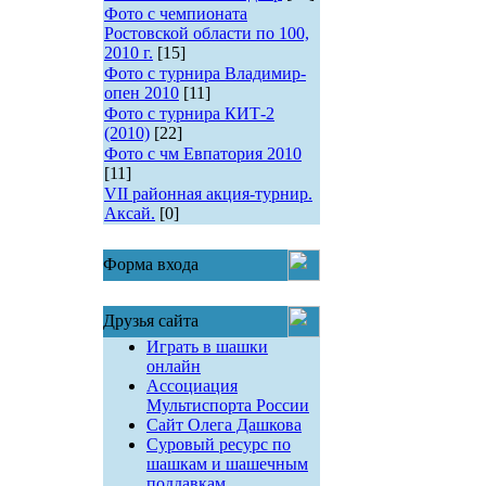
Фото с чемпионата
Ростовской области по 100,
2010 г.
[15]
Фото с турнира Владимир-
опен 2010
[11]
Фото с турнира КИТ-2
(2010)
[22]
Фото с чм Евпатория 2010
[11]
VII районная акция-турнир.
Аксай.
[0]
Форма входа
Друзья сайта
Играть в шашки
онлайн
Ассоциация
Мультиспорта России
Сайт Олега Дашкова
Суровый ресурс по
шашкам и шашечным
поддавкам