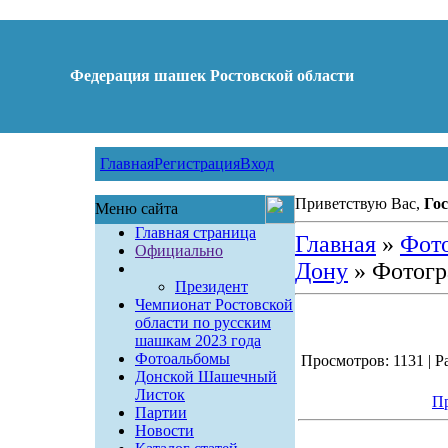
Федерация шашек Ростовской области
Главная
Регистрация
Вход
Приветствую Вас,
Гос
Меню сайта
Главная страница
Главная
»
Фот
Официально
Дону
» Фотогр
Президент
Чемпионат Ростовской
области по русским
шашкам 2023 года
Фотоальбомы
Просмотров: 1131 | Ра
Донской Шашечный
Листок
Пр
Партии
Новости