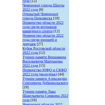
года
[12]
Чемпионат города Шахты
2022 года
[8]
Открытый Чемпионат
города Цимлянска
[18]
Первенство области 2022
года среди ветеранов
шашечного спорта
[12]
Первенство области 2022
года среди юношей и
девушек
[27]
Кубок Ростовской области
2022 года
[12]
Турнир памяти Вениамина
Васильевича Мартынова
2022 года
[15]
Первенство ЮФО и СКФО
2022 года (молодёжь)
[44]
Турнир памяти Александра
Сергеевича Добровольского
[19]
Турнир памяти Льва
Шавельевича Симкина 2022
года
[18]
Чемпионат области 2022