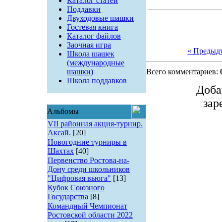
Каталог статей
Поддавки
Двуходовые шашки
Гостевая книга
Каталог файлов
Заочная игра
« Предыд
Школа шашек
(международные
шашки)
Всего комментариев:
Школа поддавков
Доба
зар
Альбомы
VII районная акция-турнир.
Аксай.
[20]
Новогодние турниры в
Шахтах
[40]
Первенство Ростова-на-
Дону среди школьников
"Цифровая вьюга"
[13]
Кубок Союзного
Государства
[8]
Командный Чемпионат
Ростовской области 2022