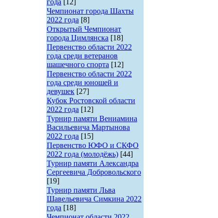
года
[12]
Чемпионат города Шахты
2022 года
[8]
Открытый Чемпионат
города Цимлянска
[18]
Первенство области 2022
года среди ветеранов
шашечного спорта
[12]
Первенство области 2022
года среди юношей и
девушек
[27]
Кубок Ростовской области
2022 года
[12]
Турнир памяти Вениамина
Васильевича Мартынова
2022 года
[15]
Первенство ЮФО и СКФО
2022 года (молодёжь)
[44]
Турнир памяти Александра
Сергеевича Добровольского
[19]
Турнир памяти Льва
Шавельевича Симкина 2022
года
[18]
Чемпионат области 2022