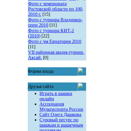
Фото с чемпионата
Ростовской области по 100,
2010 г.
[15]
Фото с турнира Владимир-
опен 2010
[11]
Фото с турнира КИТ-2
(2010)
[22]
Фото с чм Евпатория 2010
[11]
VII районная акция-турнир.
Аксай.
[0]
Форма входа
Друзья сайта
Играть в шашки
онлайн
Ассоциация
Мультиспорта России
Сайт Олега Дашкова
Суровый ресурс по
шашкам и шашечным
поддавкам