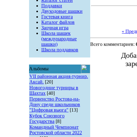
Каталог статей
Поддавки
Двуходовые шашки
Гостевая книга
Каталог файлов
Заочная игра
« Пре
Школа шашек
(международные
шашки)
Всего комментариев:
Школа поддавков
Доба
зар
Альбомы
VII районная акция-турнир.
Аксай.
[20]
Новогодние турниры в
Шахтах
[40]
Первенство Ростова-на-
Дону среди школьников
"Цифровая вьюга"
[13]
Кубок Союзного
Государства
[8]
Командный Чемпионат
Ростовской области 2022