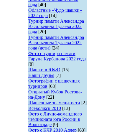
года
[40]
Областные «Чудо-шашки»
2022 года
[14]
Турнир памяти Александра
Васильевича Тулаева 2022
года
[20]
Турнир памяти Александра
Васильевича Тулаева 2022
года (дети)
[24]
Фото с турнира памяти
Гаруна Курбанова 2022 года
[8]
Шашки в ЮФО
[15]
Наши друзья
[7]
Фотографии с шашечных
турниров
[68]
Открытый Кубок Ростова-
на-Дону
[22]
Шашечные знаменитости
[2]
Всеволжск 2010
[13]
Фото с Лично-командного
чемпионата юга России в
Волгограде
[9]
Фото с КЧР 2010 Адлер
[63]