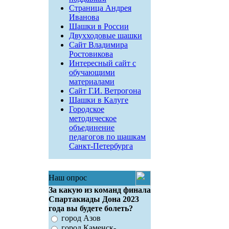
Страница Андрея
Иванова
Шашки в России
Двухходовые шашки
Сайт Владимира
Ростовикова
Интересный сайт с
обучающими
материалами
Сайт Г.И. Ветрогона
Шашки в Калуге
Городское
методическое
объединение
педагогов по шашкам
Санкт-Петербурга
Наш опрос
За какую из команд финала
Спартакиады Дона 2023
года вы будете болеть?
город Азов
город Каменск-