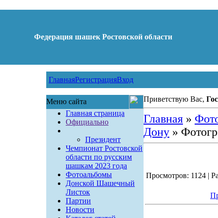
Федерация шашек Ростовской области
Главная
Регистрация
Вход
Приветствую Вас,
Гос
Меню сайта
Главная страница
Главная
»
Фот
Официально
Дону
» Фотогр
Президент
Чемпионат Ростовской
области по русским
шашкам 2023 года
Фотоальбомы
Просмотров: 1124 | Ра
Донской Шашечный
Листок
Пр
Партии
Новости