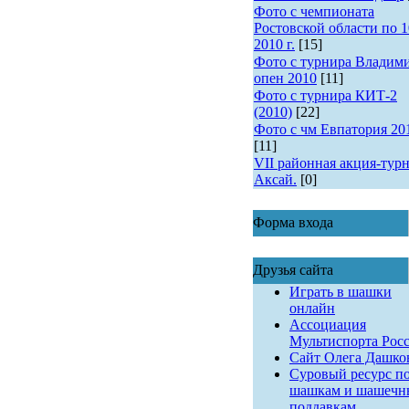
Фото с чемпионата
Ростовской области по 1
2010 г.
[15]
Фото с турнира Владим
опен 2010
[11]
Фото с турнира КИТ-2
(2010)
[22]
Фото с чм Евпатория 20
[11]
VII районная акция-турн
Аксай.
[0]
Форма входа
Друзья сайта
Играть в шашки
онлайн
Ассоциация
Мультиспорта Рос
Сайт Олега Дашко
Суровый ресурс п
шашкам и шашеч
поддавкам