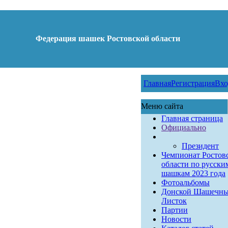
Федерация шашек Ростовской области
Главная
Регистрация
Вхо
Меню сайта
Главная страница
Официально
Президент
Чемпионат Ростов
области по русски
шашкам 2023 года
Фотоальбомы
Донской Шашечн
Листок
Партии
Новости