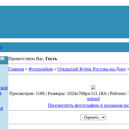
д
Приветствую Вас,
Гость
Главная
»
Фотоальбом
»
Открытый Кубок Ростова-на-Дону
»
ской
м
Просмотров: 1186 | Размеры: 1024x768px/111.1Kb | Рейтинг: 5.
unkind
Просмотреть фотографию в реальном ра
ый