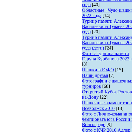
года
[40]
Областные «Чудо-шашк
2022 года
[14]
Турнир памяти Алексан
Васильевича Тулаева 20
года
[20]
Турнир памяти Алексан
Васильевича Тулаева 20
года (дети)
[24]
Фото с турнира памяти
Гаруна Курбанова 2022 
[8]
Шашки в ЮФО
[15]
Наши друзья
[7]
Фотографии с шашечны
турниров
[68]
Открытый Кубок Ростов
на-Дону
[22]
Шашечные знаменитост
Всеволжск 2010
[13]
Фото с Лично-командно
чемпионата юга России 
Волгограде
[9]
Фото с КЧР 2010 Адлер