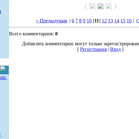
и
« Предыдущая
|
6
7
8
9
10
[
11
]
12
13
14
15
16
|
С
Всего комментариев:
0
Добавлять комментарии могут только зарегистрирова
[
Регистрация
|
Вход
]
ир.
2