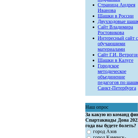
Страница Андрея
Иванова
Шашки в России
Двухходовые шаш
Сайт Владимира
Ростовикова
Интересный сайт с
обучающими
материалами
Сайт Г.И. Ветрого
Шашки в Калуге
Городское
методическое
объединение
педагогов по шаш
Санкт-Петербурга
Наш опрос
За какую из команд фи
Спартакиады Дона 202
года вы будете болеть?
город Азов
город Каменск-