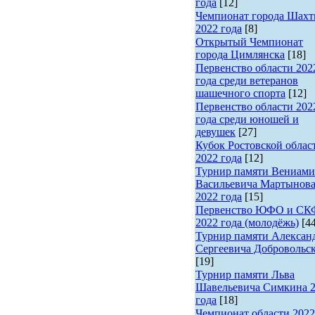
года
[12]
Чемпионат города Шах
2022 года
[8]
Открытый Чемпионат
города Цимлянска
[18]
Первенство области 202
года среди ветеранов
шашечного спорта
[12]
Первенство области 202
года среди юношей и
девушек
[27]
Кубок Ростовской облас
2022 года
[12]
Турнир памяти Вениами
Васильевича Мартынов
2022 года
[15]
Первенство ЮФО и С
2022 года (молодёжь)
[4
Турнир памяти Алексан
Сергеевича Добровольс
[19]
Турнир памяти Льва
Шавельевича Симкина 
года
[18]
Чемпионат области 2022