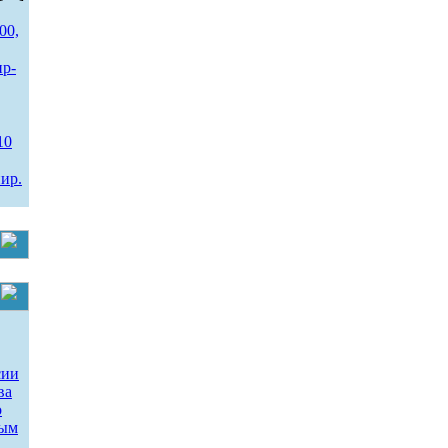
00,
ир-
10
ир.
сии
ва
о
ным