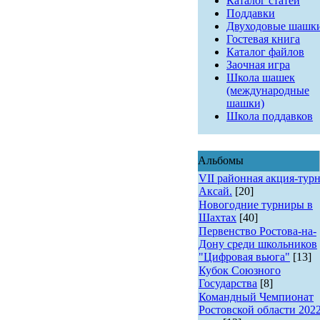
Каталог статей
Поддавки
Двуходовые шашк
Гостевая книга
Каталог файлов
Заочная игра
Школа шашек
(международные
шашки)
Школа поддавков
Альбомы
VII районная акция-турн
Аксай.
[20]
Новогодние турниры в
Шахтах
[40]
Первенство Ростова-на-
Дону среди школьников
"Цифровая вьюга"
[13]
Кубок Союзного
Государства
[8]
Командный Чемпионат
Ростовской области 202