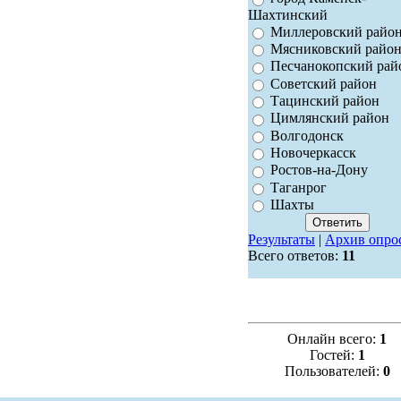
Шахтинский
Миллеровский райо
Мясниковский райо
Песчанокопский рай
Советский район
Тацинский район
Цимлянский район
Волгодонск
Новочеркасск
Ростов-на-Дону
Таганрог
Шахты
Результаты
|
Архив опро
Всего ответов:
11
Онлайн всего:
1
Гостей:
1
Пользователей:
0