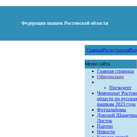
Федерация шашек Ростовской области
Главная
Регистрация
Вхо
Меню сайта
Главная страница
Официально
Президент
Чемпионат Ростов
области по русски
шашкам 2023 года
Фотоальбомы
Донской Шашечн
Листок
Партии
Новости