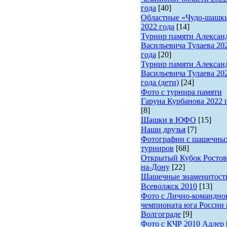
года
[40]
Областные «Чудо-шашк
2022 года
[14]
Турнир памяти Алексан
Васильевича Тулаева 20
года
[20]
Турнир памяти Алексан
Васильевича Тулаева 20
года (дети)
[24]
Фото с турнира памяти
Гаруна Курбанова 2022 
[8]
Шашки в ЮФО
[15]
Наши друзья
[7]
Фотографии с шашечны
турниров
[68]
Открытый Кубок Ростов
на-Дону
[22]
Шашечные знаменитост
Всеволжск 2010
[13]
Фото с Лично-командно
чемпионата юга России 
Волгограде
[9]
Фото с КЧР 2010 Адлер