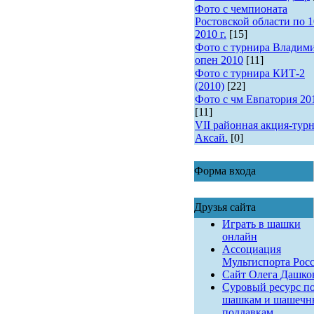
Фото с чемпионата
Ростовской области по 1
2010 г.
[15]
Фото с турнира Владим
опен 2010
[11]
Фото с турнира КИТ-2
(2010)
[22]
Фото с чм Евпатория 20
[11]
VII районная акция-турн
Аксай.
[0]
Форма входа
Друзья сайта
Играть в шашки
онлайн
Ассоциация
Мультиспорта Рос
Сайт Олега Дашко
Суровый ресурс п
шашкам и шашеч
поддавкам