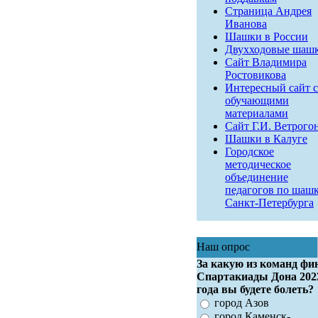
Страница Андрея
Иванова
Шашки в России
Двухходовые шаш
Сайт Владимира
Ростовикова
Интересный сайт с
обучающими
материалами
Сайт Г.И. Ветрого
Шашки в Калуге
Городское
методическое
объединение
педагогов по шаш
Санкт-Петербурга
Наш опрос
За какую из команд фи
Спартакиады Дона 202
года вы будете болеть?
город Азов
город Каменск-