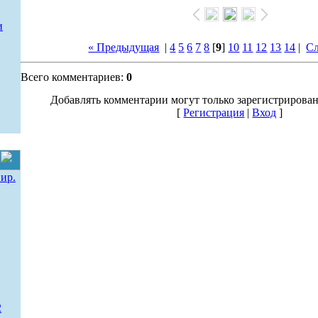
и
« Предыдущая
|
4
5
6
7
8
[
9
]
10
11
12
13
14
|
С
Всего комментариев:
0
Добавлять комментарии могут только зарегистрирова
[
Регистрация
|
Вход
]
ир.
2