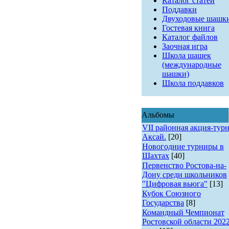
Каталог статей
Поддавки
Двуходовые шашк
Гостевая книга
Каталог файлов
Заочная игра
Школа шашек
(международные
шашки)
Школа поддавков
Альбомы
VII районная акция-турн
Аксай.
[20]
Новогодние турниры в
Шахтах
[40]
Первенство Ростова-на-
Дону среди школьников
"Цифровая вьюга"
[13]
Кубок Союзного
Государства
[8]
Командный Чемпионат
Ростовской области 202