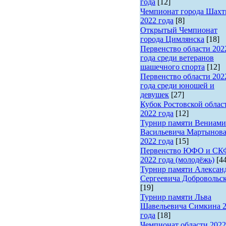
года
[12]
Чемпионат города Шах
2022 года
[8]
Открытый Чемпионат
города Цимлянска
[18]
Первенство области 202
года среди ветеранов
шашечного спорта
[12]
Первенство области 202
года среди юношей и
девушек
[27]
Кубок Ростовской облас
2022 года
[12]
Турнир памяти Вениами
Васильевича Мартынов
2022 года
[15]
Первенство ЮФО и С
2022 года (молодёжь)
[4
Турнир памяти Алексан
Сергеевича Добровольс
[19]
Турнир памяти Льва
Шавельевича Симкина 
года
[18]
Чемпионат области 2022