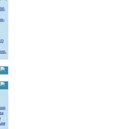
00,
ир-
10
ир.
сии
ва
о
ным